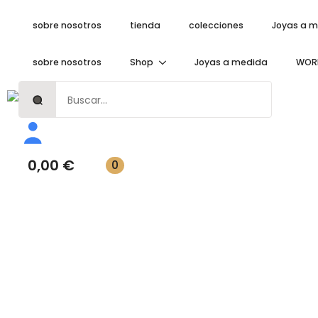
sobre nosotros
tienda
colecciones
Joyas a 
sobre nosotros
Shop
Joyas a medida
WOR
Search
for:
Inicio
Joyas artesanales de porcelana
Pendientes
Pendientes botón pequeños
Pendientes Eclipse
0,00
€
0
pequeños