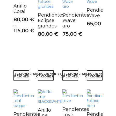
Anillo
Pendientes
Coral
Pendientes
Pendientes
Wave
80,00
€
Eclipse
Wave
65,00
€
–
grandes
aro
115,00
€
80,00
€
75,00
€
Este
Este
Este
Este
SELECCIONAR
SELECCIONAR
SELECCIONAR
SELECCIONAR
producto
producto
producto
producto
OPCIONES
OPCIONES
OPCIONES
OPCIONES
tiene
tiene
tiene
tiene
múltiples
múltiples
múltiples
múltiples
variantes.
variantes.
variantes.
variantes.
Las
Las
Las
Las
opciones
opciones
opciones
opciones
se
se
se
se
Pendientes
Anillo
pueden
pueden
pueden
pueden
Pendientes
Pendientes
Love
Line