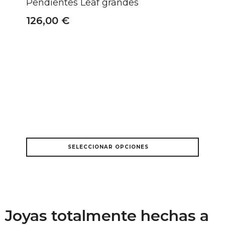
Pendientes Leaf grandes
opciones
se
126,00
€
pueden
elegir
en
la
página
de
producto
Este
SELECCIONAR OPCIONES
producto
tiene
múltiples
variantes.
Las
opciones
se
Joyas totalmente hechas a
pueden