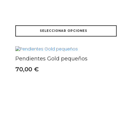
Este
SELECCIONAR OPCIONES
producto
tiene
múltiples
variantes.
Las
Pendientes Gold pequeños
opciones
se
70,00
€
pueden
elegir
en
la
página
de
producto