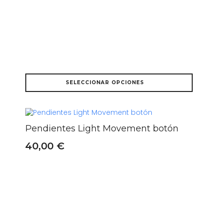
página
de
producto
Este
SELECCIONAR OPCIONES
producto
tiene
múltiples
variantes.
Las
Pendientes Light Movement botón
opciones
se
40,00
€
pueden
elegir
en
la
página
de
producto