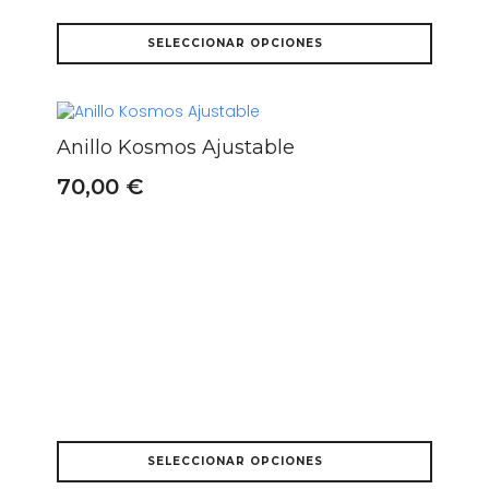
Este
SELECCIONAR OPCIONES
producto
tiene
múltiples
variantes.
Las
Anillo Kosmos Ajustable
opciones
se
70,00
€
pueden
elegir
en
la
página
de
producto
Este
SELECCIONAR OPCIONES
producto