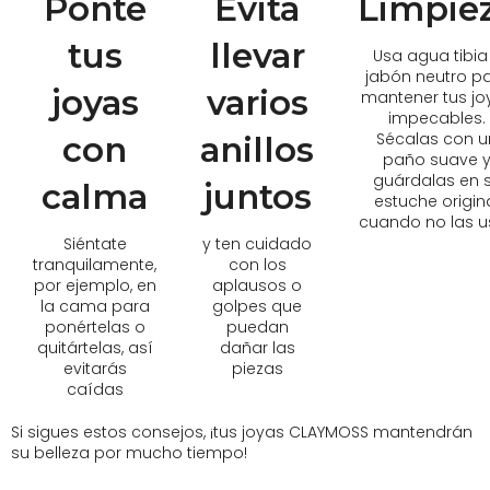
Ponte
Evita
Limpie
tus
llevar
Usa agua tibia
jabón neutro p
joyas
varios
mantener tus jo
impecables.
Sécalas con u
con
anillos
paño suave 
guárdalas en 
calma
juntos
estuche origin
cuando no las u
Siéntate
y ten cuidado
tranquilamente,
con los
por ejemplo, en
aplausos o
la cama para
golpes que
ponértelas o
puedan
quitártelas, así
dañar las
evitarás
piezas
caídas
Si sigues estos consejos, ¡tus joyas CLAYMOSS mantendrán
su belleza por mucho tiempo!