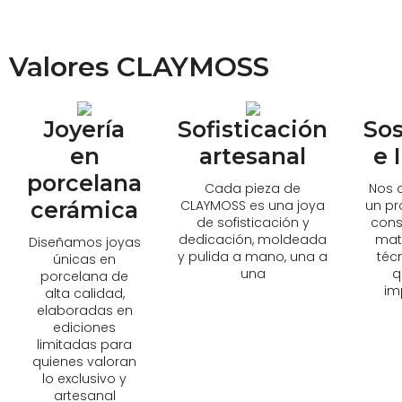
Valores CLAYMOSS
Joyería
Sofisticación
Sos
en
artesanal
e 
porcelana
Cada pieza de
Nos 
cerámica
CLAYMOSS es una joya
un pr
de sofisticación y
cons
dedicación, moldeada
mate
Diseñamos joyas
y pulida a mano, una a
téc
únicas en
una
q
porcelana de
im
alta calidad,
elaboradas en
ediciones
limitadas para
quienes valoran
lo exclusivo y
artesanal