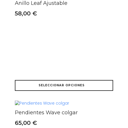
Las
Anillo Leaf Ajustable
opciones
se
58,00
€
pueden
elegir
en
la
página
de
producto
Este
SELECCIONAR OPCIONES
producto
tiene
múltiples
variantes.
Las
Pendientes Wave colgar
opciones
se
65,00
€
pueden