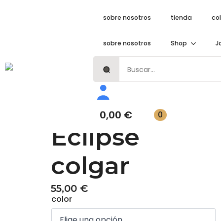
sobre nosotros
tienda
co
sobre nosotros
Shop
J
Search
for:
Inicio
Joyas artesanales de porcelana
Pendientes
Pendientes colgar
Pendientes Eclipse colgar
Pendientes
0,00
€
0
Eclipse
colgar
55,00
€
color