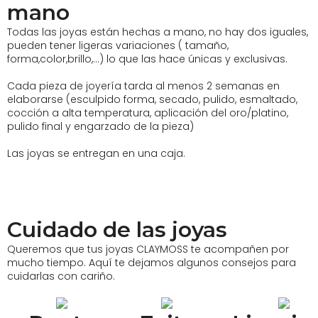
elegir
mano
en
la
Todas las joyas están hechas a mano, no hay dos iguales,
página
pueden tener ligeras variaciones ( tamaño,
de
forma,color,brillo,…) lo que las hace únicas y exclusivas.
producto
Cada pieza de joyería tarda al menos 2 semanas en
elaborarse (esculpido forma, secado, pulido, esmaltado,
cocción a alta temperatura, aplicación del oro/platino,
pulido final y engarzado de la pieza)
Las joyas se entregan en una caja.
Cuidado de las joyas
Queremos que tus joyas CLAYMOSS te acompañen por
mucho tiempo. Aquí te dejamos algunos consejos para
cuidarlas con cariño.