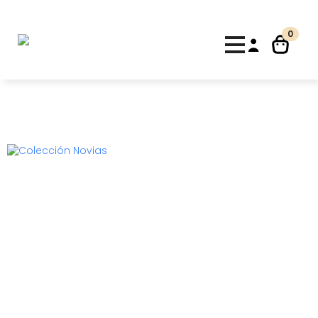
10% de descuento para nuevos clientes con el código
"Bienvenida"
Descartar
0