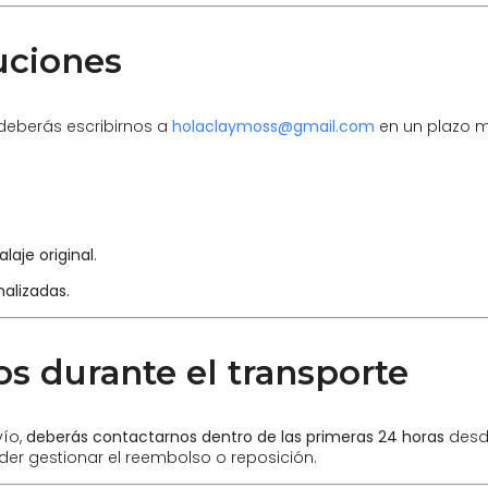
uciones
 deberás escribirnos a
holaclaymoss@gmail.com
en un plazo 
laje original
.
alizadas.
s durante el transporte
vío,
deberás contactarnos dentro de las primeras 24 horas
desde
r gestionar el reembolso o reposición.